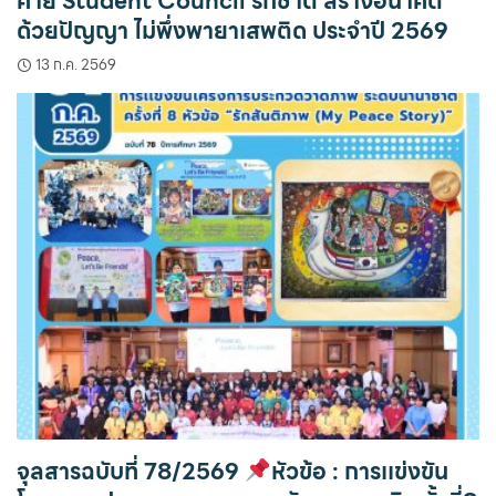
ค่าย Student Council รักชาติ สร้างอนาคต
ด้วยปัญญา ไม่พึ่งพายาเสพติด ประจำปี 2569
13 ก.ค. 2569
จุลสารฉบับที่ 78/2569
หัวข้อ : การเเข่งขัน