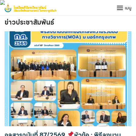
Skip
เมนู
to
content
ข่าวประชาสัมพันธ์
จุลสารฉบับที่ 87/2569
หัวข้อ : พิธีลงนาม