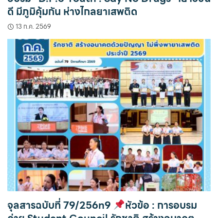
ดี มีภูมิคุ้มกัน ห่างไกลยาเสพติด
13 ก.ค. 2569
จุลสารฉบับที่ 79/256n9
หัวข้อ : การอบรม