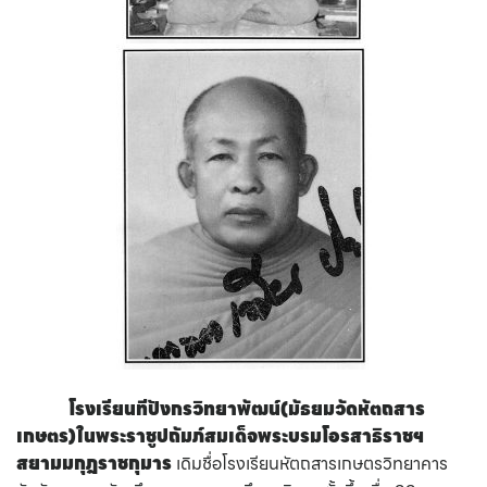
โรงเรียนทีปังกรวิทยาพัฒน์(มัธยมวัดหัตถสาร
เกษตร)ในพระราชูปถัมภ์สมเด็จพระบรมโอรสาธิราชฯ
สยามมกุฎราชกุมาร
เดิมชื่อโรงเรียนหัตถสารเกษตรวิทยาคาร