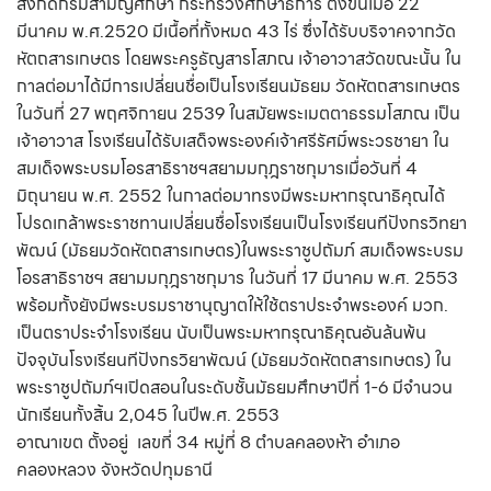
สังกัดกรมสามัญศึกษา กระทรวงศึกษาธิการ ตั้งขึ้นเมื่อ 22
มีนาคม พ.ศ.2520 มีเนื้อที่ทั้งหมด 43 ไร่ ซึ่งได้รับบริจาคจากวัด
หัตถสารเกษตร โดยพระครูธัญสารโสภณ เจ้าอาวาสวัดขณะนั้น ใน
กาลต่อมาได้มีการเปลี่ยนชื่อเป็นโรงเรียนมัธยม วัดหัตถสารเกษตร
ในวันที่ 27 พฤศจิกายน 2539 ในสมัยพระเมตตาธรรมโสภณ เป็น
เจ้าอาวาส โรงเรียนได้รับเสด็จพระองค์เจ้าศรีรัศมิ์พระวรชายา ใน
สมเด็จพระบรมโอรสาธิราชฯสยามมกุฎราชกุมารเมื่อวันที่ 4
มิถุนายน พ.ศ. 2552 ในกาลต่อมาทรงมีพระมหากรุณาธิคุณได้
โปรดเกล้าพระราชทานเปลี่ยนชื่อโรงเรียนเป็นโรงเรียนทีปังกรวิทยา
พัฒน์ (มัธยมวัดหัตถสารเกษตร)ในพระราชูปถัมภ์ สมเด็จพระบรม
โอรสาธิราชฯ สยามมกุฎราชกุมาร ในวันที่ 17 มีนาคม พ.ศ. 2553
พร้อมทั้งยังมีพระบรมราชานุญาตให้ใช้ตราประจำพระองค์ มวก.
เป็นตราประจำโรงเรียน นับเป็นพระมหากรุณาธิคุณอันล้นพ้น
ปัจจุบันโรงเรียนทีปังกรวิยาพัฒน์ (มัธยมวัดหัตถสารเกษตร) ใน
พระราชูปถัมภ์ฯเปิดสอนในระดับชั้นมัธยมศึกษาปีที่ 1-6 มีจำนวน
นักเรียนทั้งสิ้น 2,045 ในปีพ.ศ. 2553
อาณาเขต ตั้งอยู่ เลขที่ 34 หมู่ที่ 8 ตำบลคลองห้า อำเภอ
คลองหลวง จังหวัดปทุมธานี