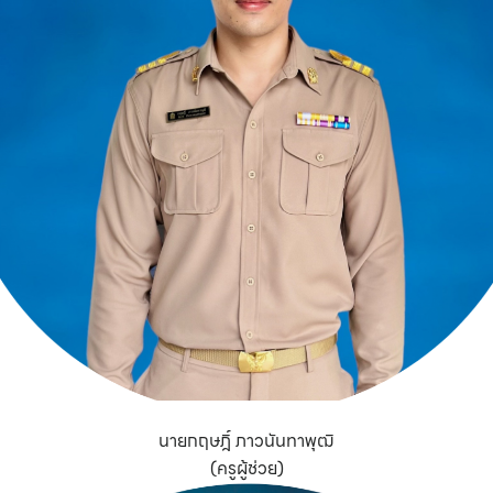
นายกฤษฎิ์ ภาวนันทาพุฒิ
(ครูผู้ช่วย)