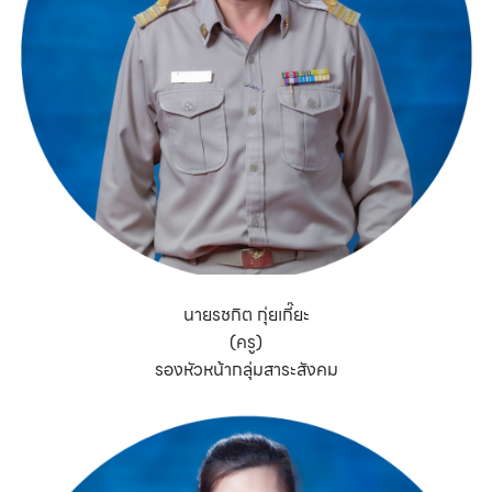
นายรชกิต กุ่ยเกี๊ยะ
(ครู)
รองหัวหน้ากลุ่มสาระสังคม