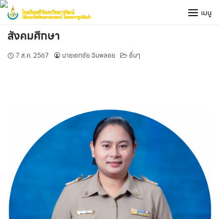
Skip
เมนู
to
content
สังคมศึกษา
7 ส.ค. 2567
นายเอกชัย ฉิมพลอย
อื่นๆ