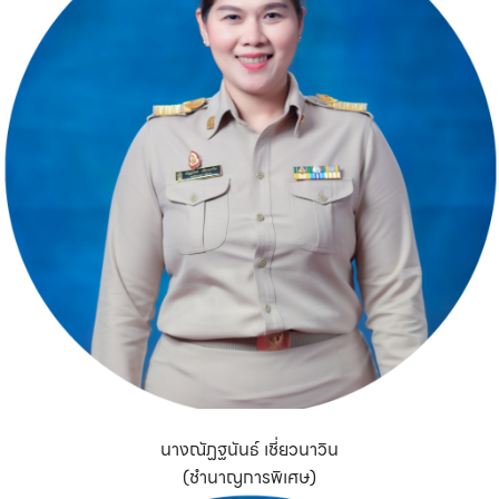
นางณัฏฐนันธ์ เชี่ยวนาวิน
(ชำนาญการพิเศษ)