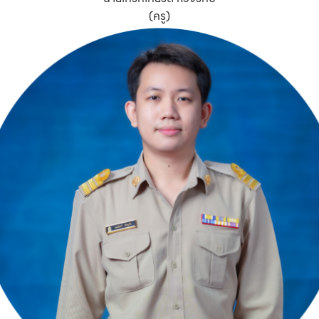
(ครู)