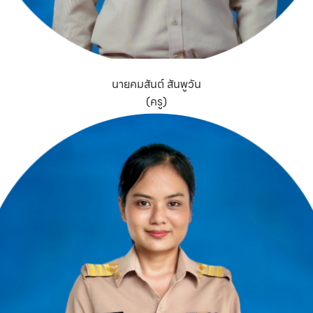
นายคมสันต์ สันพูวัน
(ครู)