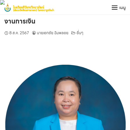
Skip
เมนู
to
content
งานการเงิน
8 ส.ค. 2567
นายเอกชัย ฉิมพลอย
อื่นๆ