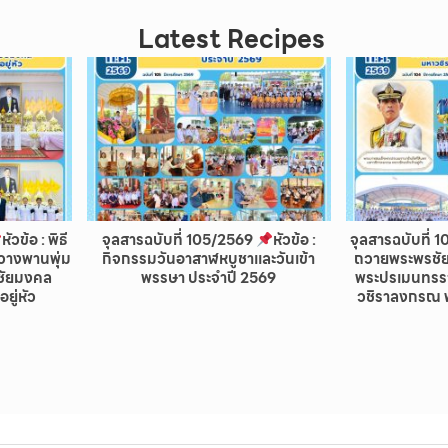
Latest Recipes
หัวข้อ : พิธี
จุลสารฉบับที่ 105/2569
หัวข้อ :
จุลสารฉบับที่
ะวางพานพุ่ม
กิจกรรมวันอาสาฬหบูชาเเละวันเข้า
ถวายพระพรชั
รชัยมงคล
พรรษา ประจำปี 2569
พระปรเมนทรรา
ยู่หัว
วชิราลงกรณ พร