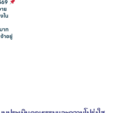
2569
ถวาย
องใน
ะบาท
้าอยู่