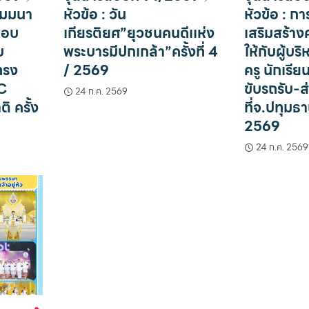
สัมมนา
หัวข้อ : วัน
หัวข้อ : 
มอบ
เกียรติยศ”ยุวชนคนดีเเห่ง
เสริมสร้า
บ
พระบารมีปกเกล้า”ครั้งที่ 4
ให้กับผู้บ
ทรง
/ 2569
ครู นักเรี
EC
ขับรถรับ-ส่
24 ก.ค. 2569
 ครั้ง
ที่จ.ปทุมธา
2569
24 ก.ค. 2569