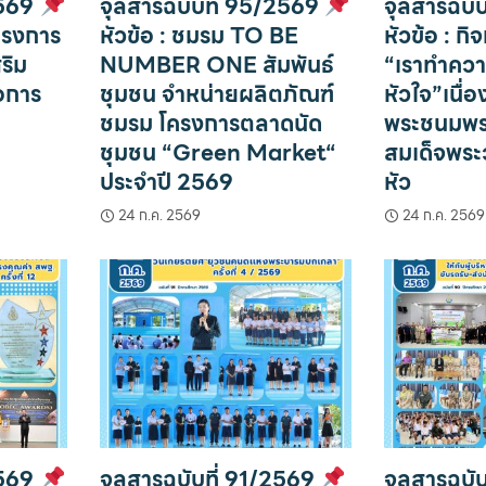
2569
จุลสารฉบับที่ 95/2569
จุลสารฉบั
โครงการ
หัวข้อ : ชมรม TO BE
หัวข้อ : ก
ริม
NUMBER ONE สัมพันธ์
“เราทำควา
่อการ
ชุมชน จำหน่ายผลิตภัณฑ์
หัวใจ”เนื่อ
ชมรม โครงการตลาดนัด
พระชนมพร
ชุมชน “Green Market“
สมเด็จพระวช
ประจำปี 2569
หัว
24 ก.ค. 2569
24 ก.ค. 2569
2569
จุลสารฉบับที่ 91/2569
จุลสารฉบั