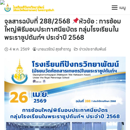
Skip
เมนู
to
content
จุลสารฉบับที่ 288/2568
หัวข้อ : การซ้อม
ใหญ่พิธีมอบประกาศนียบัตร กลุ่มโรงเรียนใน
พระราชูปถัมภ์ฯ ประจำปี 2568
4 พ.ค. 2569
นายนวรัตน์ สุขสำราญ
ข่าวประชาสัมพันธ์