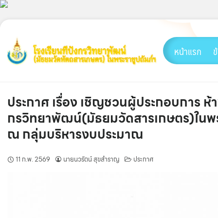
Skip
to
content
หน้าแรก
ข
ประกาศ เรื่อง เชิญชวนผู้ประกอบการ ห้า
กรวิทยาพัฒน์(มัธยมวัดสารเกษตร)ในพระรา
ณ กลุ่มบริหารงบประมาณ
11 ก.พ. 2569
นายนวรัตน์ สุขสำราญ
ประกาศ